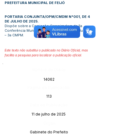
PREFEITURA MUNICIPAL DE FEIJÓ
PORTARIA CONJUNTA/OPM/CMDM N°001, DE 4
DE JULHO DE 2025.
Dispõe sobre a Comissão Organizadora da 3a
Conferência Municipal de Políticas para as Mulheres
– 3a CMPM.
Este texto não substitui o publicado no Diário Oficial, mas
facilita a pesquisa para localizar a publicação oficial.
Número do Diário:
14062
Página da Publicação:
113
Data da Publicação:
11 de julho de 2025
Órgão:
Gabinete do Prefeito