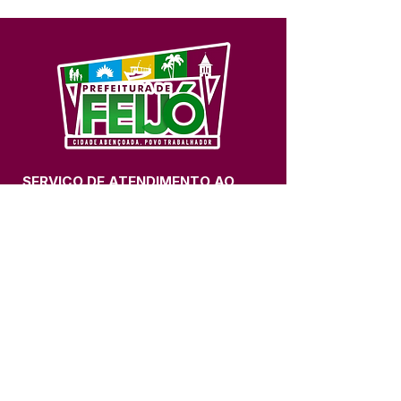
SERVIÇO DE ATENDIMENTO AO 
CIDADÃO (SIC) E OUVIDORIA
Prefeitura de Feijó - Estado do 
Acre
CNPJ 04.005.179/0001-20
💻Acesso online: 
SIC 
| 
Fale Conosco
 | 
Ouvidoria
| 
Portal de Transparência
📱Fone: +55 (68) 3463-2614 
🏢 Av. Plácido de Castro, 678, CEP 
69.960-000, Centro, Feijó, Acre, Brasil