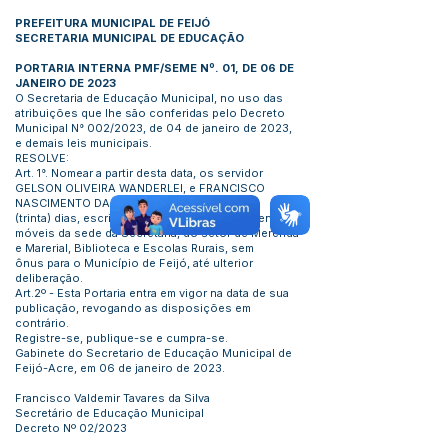
PREFEITURA MUNICIPAL DE FEIJÓ
SECRETARIA MUNICIPAL DE EDUCAÇÃO
PORTARIA INTERNA PMF/SEME Nº. 01, DE 06 DE
JANEIRO DE 2023
O Secretaria de Educação Municipal, no uso das
atribuições que lhe são conferidas pelo Decreto
Municipal N° 002/2023, de 04 de janeiro de 2023,
e demais leis municipais.
RESOLVE:
Art. 1°. Nomear a partir desta data, os servidor
GELSON OLIVEIRA WANDERLEI, e FRANCISCO
NASCIMENTO DA SILVA, para no prazo de 30
(trinta) dias, escriturar e nominar todos os bens
móveis da sede da Secretária, do setor de Merenda
e Marerial, Biblioteca e Escolas Rurais, sem
ônus para o Município de Feijó, até ulterior
deliberação.
Art.2º - Esta Portaria entra em vigor na data de sua
publicação, revogando as disposições em
contrário.
Registre-se, publique-se e cumpra-se.
Gabinete do Secretario de Educação Municipal de
Feijó-Acre, em 06 de janeiro de 2023.
Francisco Valdemir Tavares da Silva
Secretário de Educação Municipal
Decreto Nº 02/2023