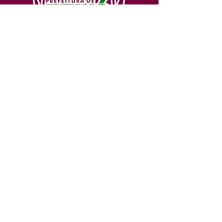
SERVIÇO DE ATENDIMENTO AO 
CIDADÃO (SIC) E OUVIDORIA
Prefeitura de Feijó - Estado do 
Acre
CNPJ 04.005.179/0001-20
💻Acesso online: 
SIC 
| 
Fale Conosco
 | 
Ouvidoria
| 
Portal de Transparência
📱Fone: +55 (68) 3463-2614 
🏢 Av. Plácido de Castro, 678, CEP 
69.960-000, Centro, Feijó, Acre, Brasil
📅 Segunda a sexta, das 7h às 14h 
- 
com intervalo de 20 minutos. 
(Fechado aos sábados, domingos e 
feriados)