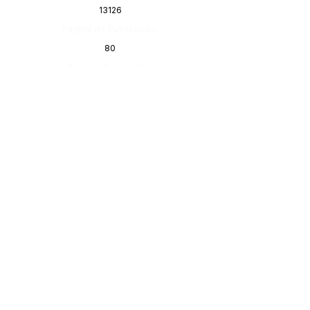
13126
Página da Publicação:
80
Data da Publicação:
14 de setembro de 2021
Órgão:
Gabinete do Prefeito
SERVIÇO DE ATENDIMENTO AO 
CIDADÃO (SIC) E OUVIDORIA