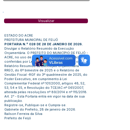
Visualizar
ESTADO DO ACRE
PREFEITURA MUNICIPAL DE FEIJÓ
PORTARIA N.º 028 DE 28 DE JANEIRO DE 2026.
Divulgar o Relatório Resumido da Execução
Orçamentária. O PREFEITO DO MUNICÍPIO DE FEIJÓ -
ACRE, no uso de suas atribuições que lhe são
conferidas por Lei: RESOLVE: Art. 1°. Divulgar o
Relatório Resumido da Execução Orçamentária -
RREO, do 6º bimestre de 2025 e o Relatório de
Gestão Fiscal -RGF do 3º quadrimestre de 2025, do
Poder Executivo, em cumprimento à Lei
Complementar Federal nº 101/2000, artigos 48, 52,
53, 54 e 55, e Resolução do TCE/AC nº 061/2007,
alterada pelas resoluções nº 89/2014 e nº 115/2018.
Art. 2° - Esta Portaria entra em vigor na data de sua
publicação.
Registre-se, Publique-se e Cumpra-se.
Gabinete do Prefeito, 28 de janeiro de 2026.
Railson Ferreira da Silva
Prefeito de Feijó