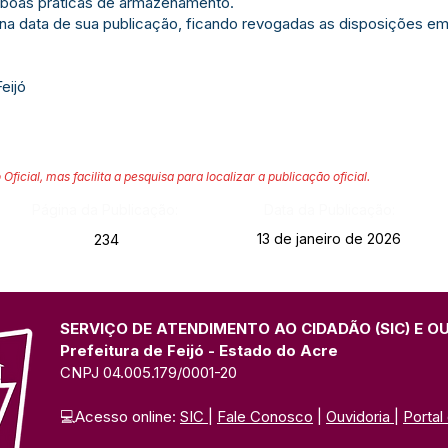
 e boas práticas de armazenamento.
r na data de sua publicação, ficando revogadas as disposições em
Feijó
 Oficial, mas facilita a pesquisa para localizar a publicação oficial.
Página da Publicação:
Data da Publicação:
13 de janeiro de 2026
234
SERVIÇO DE ATENDIMENTO AO CIDADÃO (SIC) E O
Prefeitura de Feijó - Estado do Acre
CNPJ 04.005.179/0001-20
💻Acesso online: 
SIC 
| 
Fale Conosco
 | 
Ouvidoria
| 
Portal