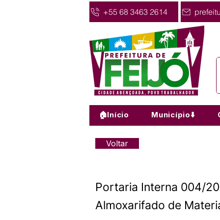
+55 68 3463 2614
prefeit
🏠Início
Município⬇️
Voltar
Portaria Interna 004/
Almoxarifado de Materi