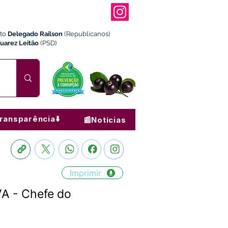
ito
Delegado Railson
(Republicanos)
Juarez Leitão
(PSD)
ransparência⬇️
📰Notícias
Imprimir
A - Chefe do