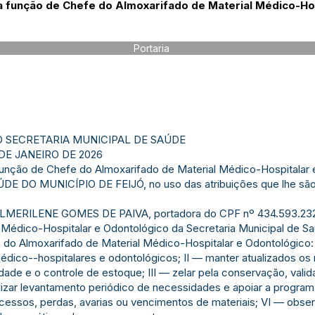
a função de Chefe do Almoxarifado de Material Médico-Ho
Portaria
Ó SECRETARIA MUNICIPAL DE SAÚDE
DE JANEIRO DE 2026
função de Chefe do Almoxarifado de Material Médico-Hospitalar
DO MUNICÍPIO DE FEIJÓ, no uso das atribuições que lhe são c
a ALMERILENE GOMES DE PAIVA, portadora do CPF nº 434.593.232
 Médico-Hospitalar e Odontológico da Secretaria Municipal de S
do Almoxarifado de Material Médico-Hospitalar e Odontológico: I
médico--hospitalares e odontológicos; II — manter atualizados os 
idade e o controle de estoque; III — zelar pela conservação, valid
lizar levantamento periódico de necessidades e apoiar a progr
excessos, perdas, avarias ou vencimentos de materiais; VI — obse