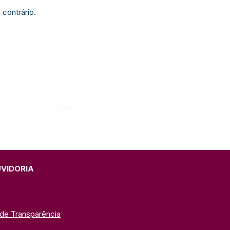
 contrário.
Órgão:
UVIDORIA
 de Transparência