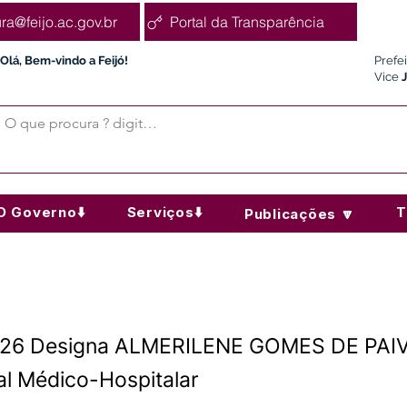
ura@feijo.ac.gov.br
Portal da Transparência
Olá, Bem-vindo a Feijó!
Prefe
Vice
O Governo⬇️
Serviços⬇️
T
Publicações 🔽
2026 Designa ALMERILENE GOMES DE PAIV
al Médico-Hospitalar