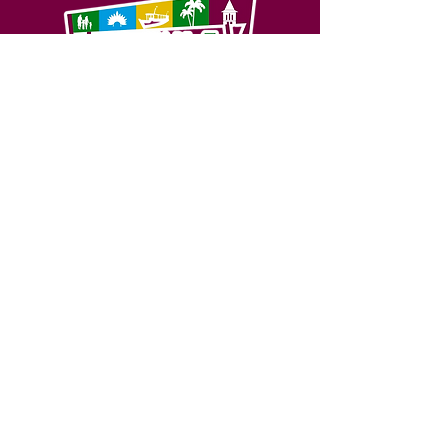
SERVIÇO DE ATENDIMENTO AO 
CIDADÃO (SIC) E OUVIDORIA
Prefeitura de Feijó - Estado do 
Acre
CNPJ 04.005.179/0001-20
💻Acesso online: 
SIC 
| 
Fale Conosco
 | 
Ouvidoria
| 
Portal de Transparência
📱Fone: +55 (68) 3463-2614 
🏢 Av. Plácido de Castro, 678, CEP 
69.960-000, Centro, Feijó, Acre, Brasil
📅 Segunda a sexta, das 7h às 14h 
- 
com intervalo de 20 minutos. 