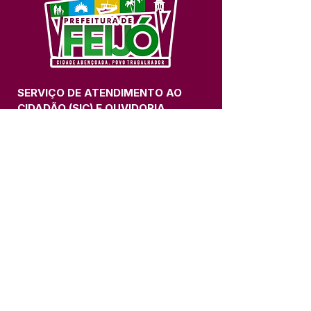
SERVIÇO DE ATENDIMENTO AO 
CIDADÃO (SIC) E OUVIDORIA
Prefeitura de Feijó - Estado do 
Acre
CNPJ 04.005.179/0001-20
💻Acesso online: 
SIC 
| 
Fale Conosco
 | 
Ouvidoria
| 
Portal de Transparência
📱Fone: +55 (68) 3463-2614 
🏢 Av. Plácido de Castro, 678, CEP 
69.960-000, Centro, Feijó, Acre, Brasil
📅 Segunda a sexta, das 7h às 14h 
- 
com intervalo de 20 minutos. 
(Fechado aos sábados, domingos e 