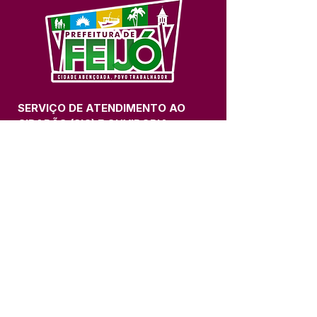
SERVIÇO DE ATENDIMENTO AO 
CIDADÃO (SIC) E OUVIDORIA
Prefeitura de Feijó - Estado do 
Acre
CNPJ 04.005.179/0001-20
💻Acesso online: 
SIC 
| 
Fale Conosco
 | 
Ouvidoria
| 
Portal de Transparência
📱Fone: +55 (68) 3463-2614 
🏢 Av. Plácido de Castro, 678, CEP 
69.960-000, Centro, Feijó, Acre, Brasil
📅 Segunda a sexta, das 7h às 14h 
- 
com intervalo de 20 minutos. 