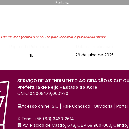
Portaria
 Oficial, mas facilita a pesquisa para localizar a publicação oficial.
Página da Publicação:
Data da Publicação:
29 de julho de 2025
116
SERVIÇO DE ATENDIMENTO AO CIDADÃO (SIC) E O
Prefeitura de Feijó - Estado do Acre
CNPJ 04.005.179/0001-20
💻Acesso online: 
SIC 
| 
Fale Conosco
 | 
Ouvidoria
| 
Portal
📱Fone: +55 (68) 3463-2614 
🏢 Av. Plácido de Castro, 678, CEP 69.960-000, Centro, F