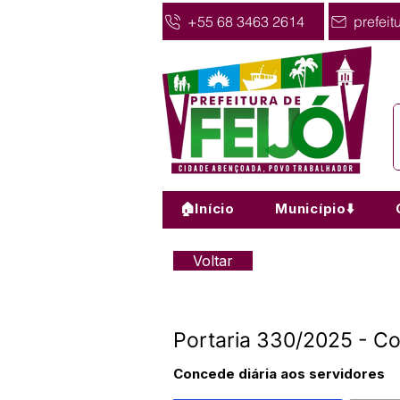
+55 68 3463 2614
prefeit
🏠Início
Município⬇️
Voltar
Portaria 330/2025 - Co
Concede diária aos servidores