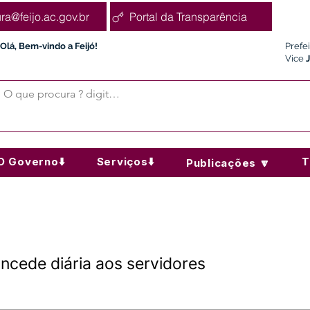
ura@feijo.ac.gov.br
Portal da Transparência
Olá, Bem-vindo a Feijó!
Prefe
Vice
O Governo⬇️
Serviços⬇️
T
Publicações 🔽
ncede diária aos servidores