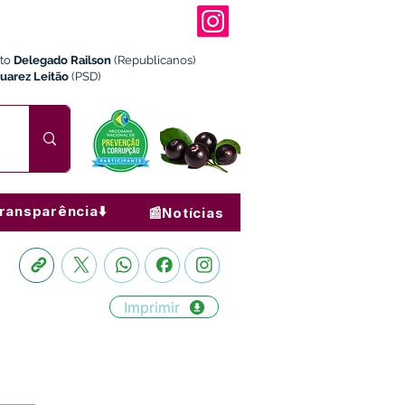
ito
Delegado Railson
(Republicanos)
Juarez Leitão
(PSD)
ransparência⬇️
📰Notícias
Imprimir