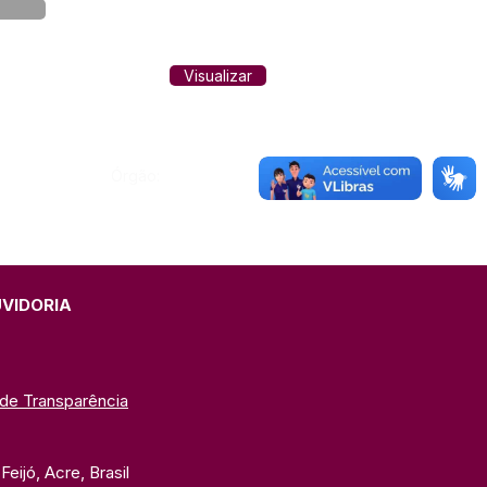
Visualizar
Órgão:
UVIDORIA
 de Transparência
eijó, Acre, Brasil