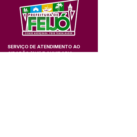
SERVIÇO DE ATENDIMENTO AO 
CIDADÃO (SIC) E OUVIDORIA
Prefeitura de Feijó - Estado do 
Acre
CNPJ 04.005.179/0001-20
💻Acesso online: 
SIC 
| 
Fale Conosco
 | 
Ouvidoria
| 
Portal de Transparência
📱Fone: +55 (68) 3463-2614 
🏢 Av. Plácido de Castro, 678, CEP 
69.960-000, Centro, Feijó, Acre, Brasil
📅 Segunda a sexta, das 7h às 14h 
- 
com intervalo de 20 minutos. 