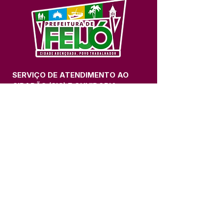
SERVIÇO DE ATENDIMENTO AO 
CIDADÃO (SIC) E OUVIDORIA
Prefeitura de Feijó - Estado do 
Acre
CNPJ 04.005.179/0001-20
💻Acesso online: 
SIC 
| 
Fale Conosco
 | 
Ouvidoria
| 
Portal de Transparência
📱Fone: +55 (68) 3463-2614 
🏢 Av. Plácido de Castro, 678, CEP 
69.960-000, Centro, Feijó, Acre, Brasil
📅 Segunda a sexta, das 7h às 14h 
- 
com intervalo de 20 minutos. 