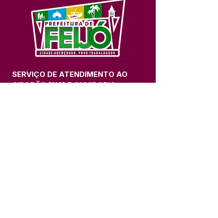
SERVIÇO DE ATENDIMENTO AO 
CIDADÃO (SIC) E OUVIDORIA
Prefeitura de Feijó - Estado do 
Acre
CNPJ 04.005.179/0001-20
💻Acesso online: 
SIC 
| 
Fale Conosco
 | 
Ouvidoria
| 
Portal de Transparência
📱Fone: +55 (68) 3463-2614 
🏢 Av. Plácido de Castro, 678, CEP 
69.960-000, Centro, Feijó, Acre, Brasil
📅 Segunda a sexta, das 7h às 14h 
- 
com intervalo de 20 minutos. 