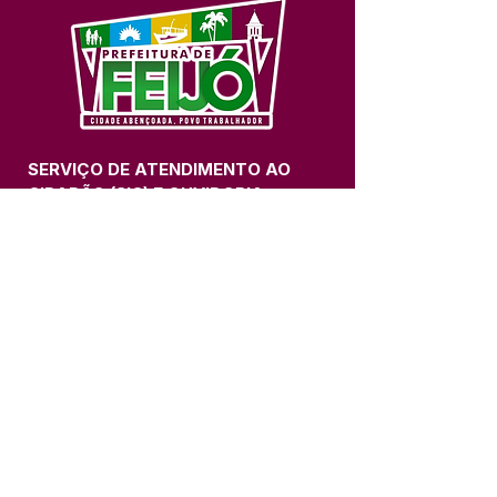
SERVIÇO DE ATENDIMENTO AO 
CIDADÃO (SIC) E OUVIDORIA
Prefeitura de Feijó - Estado do 
Acre
CNPJ 04.005.179/0001-20
💻Acesso online: 
SIC 
| 
Fale Conosco
 | 
Ouvidoria
| 
Portal de Transparência
📱Fone: +55 (68) 3463-2614 
🏢 Av. Plácido de Castro, 678, CEP 
69.960-000, Centro, Feijó, Acre, Brasil
📅 Segunda a sexta, das 7h às 14h 
- 
com intervalo de 20 minutos. 