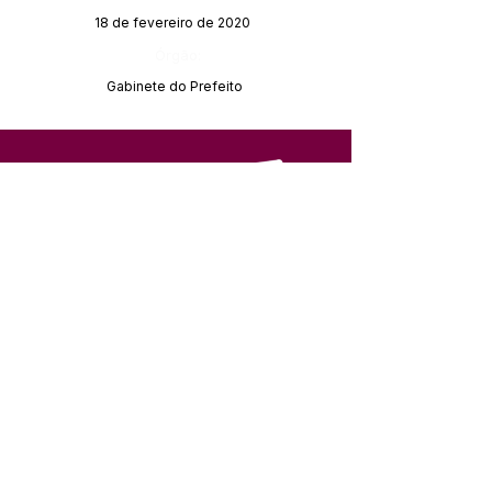
18 de fevereiro de 2020
Órgão:
Gabinete do Prefeito
SERVIÇO DE ATENDIMENTO AO 
CIDADÃO (SIC) E OUVIDORIA
Prefeitura de Feijó - Estado do 
Acre
CNPJ 04.005.179/0001-20
💻Acesso online: 
SIC 
| 
Fale Conosco
 | 