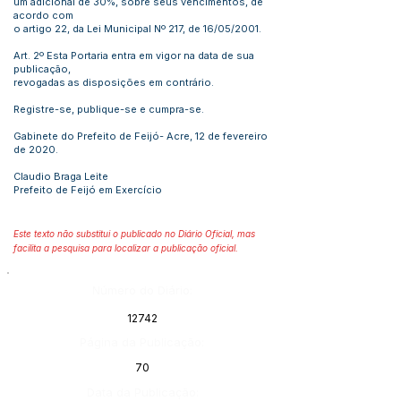
um adicional de 30%, sobre seus vencimentos, de
acordo com
o artigo 22, da Lei Municipal Nº 217, de 16/05/2001.
Art. 2º Esta Portaria entra em vigor na data de sua
publicação,
revogadas as disposições em contrário.
Registre-se, publique-se e cumpra-se.
Gabinete do Prefeito de Feijó- Acre, 12 de fevereiro
de 2020.
Claudio Braga Leite
Prefeito de Feijó em Exercício
Este texto não substitui o publicado no Diário Oficial, mas
facilita a pesquisa para localizar a publicação oficial.
Número do Diário:
12742
Página da Publicação:
70
Data da Publicação: