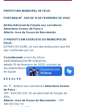
PREFEITURA MUNICIPAL DE FEIJÓ
PORTARIA Nº. 030 DE 12 DE FEVEREIRO DE 2020.
Atribui Adicional de Função aos servidores
Almerilene Gomes de Paiva e
Alberto Jose de Sousa do Nascimento
O PREFEITO EM EXERCICIO DO MUNICÍPIO DE
FEIJÓ
–
ESTADO DO ACRE, no uso das atribuições que lhe
são conferidas por Lei:
Considerando
o teor do oficio
GAB/SEMSAU//OF/Nº 078/2020,
datado 10 de fevereiro de 2020, oriundo da
Secretaria Municipal
de Saúde.
R E S O L V E:
Art. 1º - Atribuir aos servidores
Almerilene Gomes
de Paiva
–
CPF:
434.593.232-72
um adicional de função de
30%,
Alberto Jose de Sousa do Nascimento
– CPF:
461.312.052-72