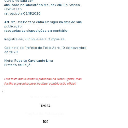
COVID-19 para ser
analisado no laboratório Meuriex em Rio Branco.
Com efeito,
retroativo a 05/11/2020.
Art. 2
º Esta Portaria entra em vigor na data de sua
publicação,
revogadas as disposições em contrário.
Registre-se, Publique-se e Cumpra-se.
Gabinete do Prefeito de Feijó-Acre, 10 de novembro
de 2020.
Kiefer Roberto Cavalcante Lima
Prefeito de Feijó
Este texto não substitui o publicado no Diário Oficial, mas
facilita a pesquisa para localizar a publicação oficial.
Número do Diário:
12924
Página da Publicação:
109