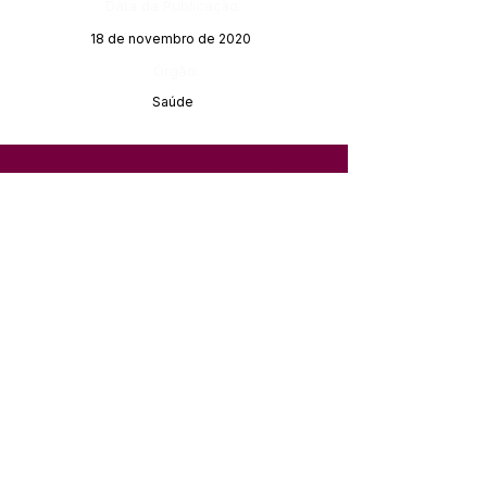
Data da Publicação:
18 de novembro de 2020
Órgão:
Saúde
SERVIÇO DE ATENDIMENTO AO 
CIDADÃO (SIC) E OUVIDORIA
Prefeitura de Feijó - Estado do 
Acre
CNPJ 04.005.179/0001-20
💻Acesso online: 
SIC 
| 
Fale Conosco
 | 