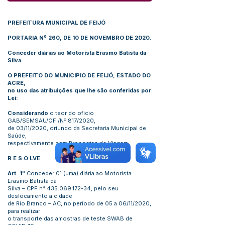
PREFEITURA MUNICIPAL DE FEIJÓ
PORTARIA Nº 260, DE 10 DE NOVEMBRO DE 2020.
Conceder diárias ao Motorista Erasmo Batista da
Silva.
O PREFEITO DO MUNICIPIO DE FEIJÓ, ESTADO DO
ACRE,
no uso das atribuições que lhe são conferidas por
Lei:
Considerando
o teor do oficio
GAB/SEMSAU/OF./Nº 817/2020,
de 03/11/2020, oriundo da Secretaria Municipal de
Saúde,
respectivamente com Propostas de Viagem.
R E S O LVE
Art. 1º
Conceder 01 (uma) diária ao Motorista
Erasmo Batista da
Silva – CPF n°
435.069.172-34
, pelo seu
deslocamento a cidade
de Rio Branco – AC, no período de 05 a 06/11/2020,
para realizar
o transporte das amostras de teste SWAB de