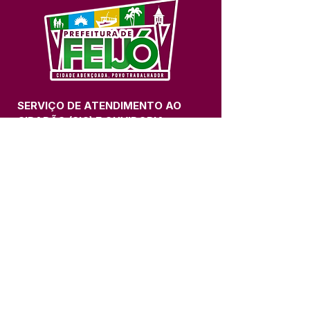
SERVIÇO DE ATENDIMENTO AO 
CIDADÃO (SIC) E OUVIDORIA
Prefeitura de Feijó - Estado do 
Acre
CNPJ 04.005.179/0001-20
💻Acesso online: 
SIC 
| 
Fale Conosco
 | 
Ouvidoria
| 
Portal de Transparência
📱Fone: +55 (68) 3463-2614 
🏢 Av. Plácido de Castro, 678, CEP 
69.960-000, Centro, Feijó, Acre, Brasil
📅 Segunda a sexta, das 7h às 14h 
- 
com intervalo de 20 minutos. 