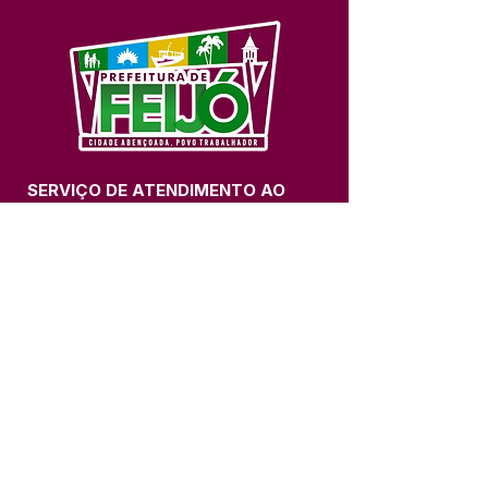
SERVIÇO DE ATENDIMENTO AO 
CIDADÃO (SIC) E OUVIDORIA
Prefeitura de Feijó - Estado do 
Acre
CNPJ 04.005.179/0001-20
💻Acesso online: 
SIC 
| 
Fale Conosco
 | 
Ouvidoria
| 
Portal de Transparência
📱Fone: +55 (68) 3463-2614 
🏢 Av. Plácido de Castro, 678, CEP 
69.960-000, Centro, Feijó, Acre, Brasil
📅 Segunda a sexta, das 7h às 14h 
- 