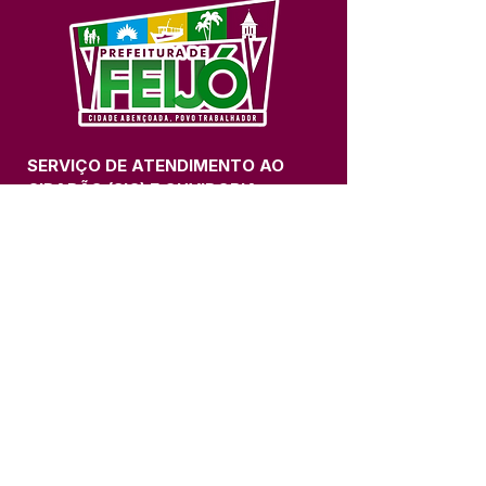
SERVIÇO DE ATENDIMENTO AO 
CIDADÃO (SIC) E OUVIDORIA
Prefeitura de Feijó - Estado do 
Acre
CNPJ 04.005.179/0001-20
💻Acesso online: 
SIC 
| 
Fale Conosco
 | 
Ouvidoria
| 
Portal de Transparência
📱Fone: +55 (68) 3463-2614 
🏢 Av. Plácido de Castro, 678, CEP 
69.960-000, Centro, Feijó, Acre, Brasil
📅 Segunda a sexta, das 7h às 14h 
- 
com intervalo de 20 minutos. 