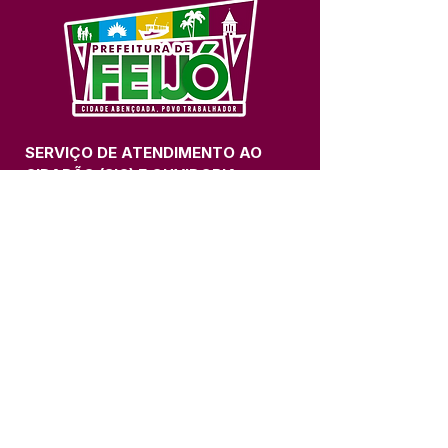
SERVIÇO DE ATENDIMENTO AO 
CIDADÃO (SIC) E OUVIDORIA
Prefeitura de Feijó - Estado do 
Acre
CNPJ 04.005.179/0001-20
💻Acesso online: 
SIC 
| 
Fale Conosco
 | 
Ouvidoria
| 
Portal de Transparência
📱Fone: +55 (68) 3463-2614 
🏢 Av. Plácido de Castro, 678, CEP 
69.960-000, Centro, Feijó, Acre, Brasil
📅 Segunda a sexta, das 7h às 14h 
- 
com intervalo de 20 minutos. 