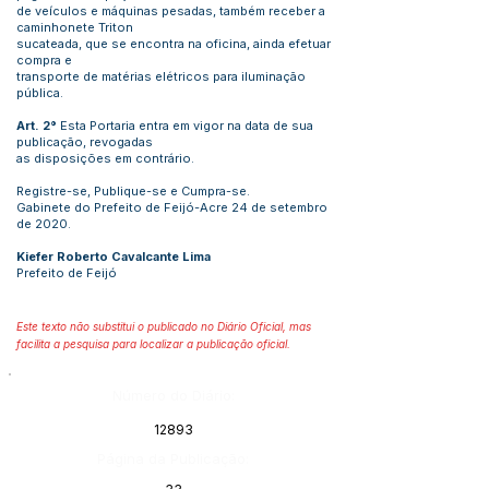
de veículos e máquinas pesadas, também receber a
caminhonete Triton
sucateada, que se encontra na oficina, ainda efetuar
compra e
transporte de matérias elétricos para iluminação
pública.
Art. 2°
Esta Portaria entra em vigor na data de sua
publicação, revogadas
as disposições em contrário.
Registre-se, Publique-se e Cumpra-se.
Gabinete do Prefeito de Feijó-Acre 24 de setembro
de 2020.
Kiefer Roberto Cavalcante Lima
Prefeito de Feijó
Este texto não substitui o publicado no Diário Oficial, mas
facilita a pesquisa para localizar a publicação oficial.
Número do Diário:
12893
Página da Publicação: