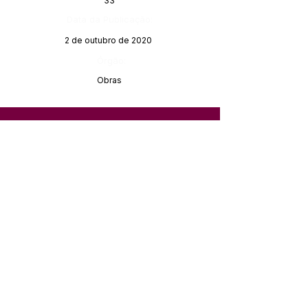
33
Data da Publicação:
2 de outubro de 2020
Órgão:
Obras
SERVIÇO DE ATENDIMENTO AO 
CIDADÃO (SIC) E OUVIDORIA
Prefeitura de Feijó - Estado do 
Acre
CNPJ 04.005.179/0001-20