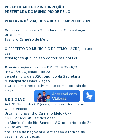
REPUBLICADO POR INCORREÇÃO
PREFEITURA DO MUNICIPIO DE FEIJÓ
PORTARIA Nº 234, DE 24 DE SETEMBRO DE 2020.
Conceder diárias ao Secretário de Obras Viação e
Urbanismo
Evandro Carneiro de Melo.
O PREFEITO DO MUNICÍPIO DE FEIJÓ - ACRE, no uso
das
atribuições que lhe são conferidas por Lei.
Consideração
o teor do PMF/SEMOVUR/OF.
N°500/2020, datado de 23
de setembro de 2020, oriundo da Secretaria
Municipal de Obras Viação
e Urbanismo, respectivamente com proposta de
viagem.
R E S O LVE
Art. 1º
Conceder 02 (duas) diária ao Secretário de
Obras Viação e
Urbanismo Evandro Carneiro Melo- CPF:
592.627.452-49
, se deslocar
ao Município de Rio Branco - AC, no período de 24
a 25/09/2020, com
finalidade de negociar quantidades e formas de
pagamento de peças