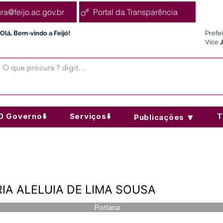
ura@feijo.ac.gov.br
Portal da Transparência
Olá, Bem-vindo a Feijó!
Prefe
Vice
O Governo⬇️
Serviços⬇️
T
Publicações 🔽
ARIA ALELUIA DE LIMA SOUSA
Portaria