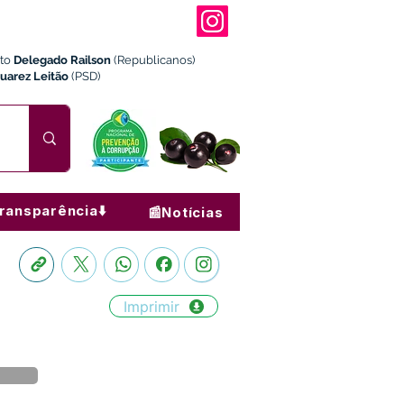
ito
Delegado Railson
(Republicanos)
Juarez Leitão
(PSD)
ransparência⬇️
📰Notícias
Imprimir