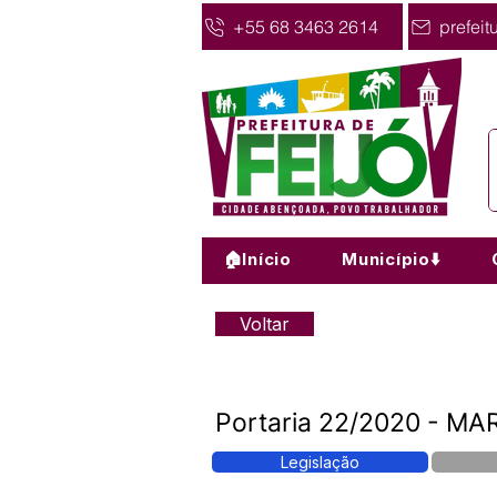
+55 68 3463 2614
prefeit
🏠Início
Município⬇️
Voltar
Portaria 22/2020 - M
Legislação