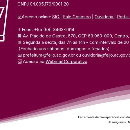
CNPJ 04.005.179/0001-20
💻Acesso online: 
SIC 
| 
Fale Conosco
 | 
Ouvidoria
| 
Portal
📱Fone: +55 (68) 3463-2614 
🏢 Av. Plácido de Castro, 678, CEP 69.960-000, Centro, F
📅 Segunda a sexta, das 7h às 14h 
- com intervalo de 20
(Fechado aos sábados, domingos e feriados)
📧 
prefeitura@feijo.ac.gov.br
 ou 
ouvidoria@feijo.ac.gov.
📨 Acesso ao 
Webmail Corporativo
Ferramenta de Transparência constr
© 2009-2024. To