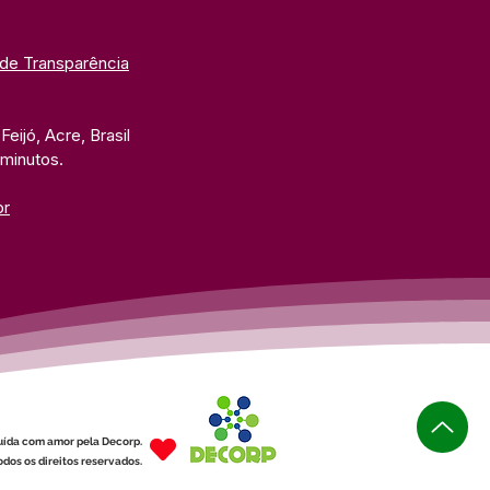
 de Transparência
eijó, Acre, Brasil
 minutos. 
br
uída com amor pela Decorp.
dos os direitos reservados.