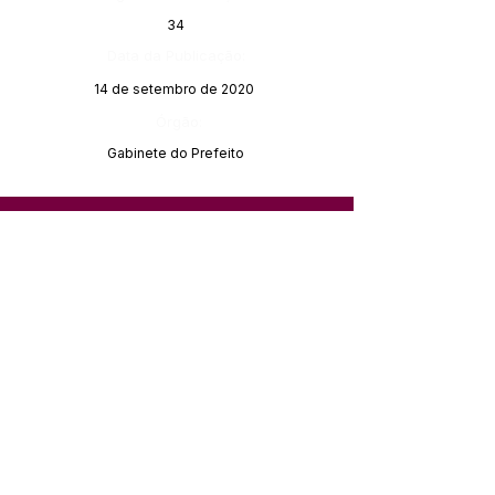
34
Data da Publicação:
14 de setembro de 2020
Órgão:
Gabinete do Prefeito
SERVIÇO DE ATENDIMENTO AO 
CIDADÃO (SIC) E OUVIDORIA
Prefeitura de Feijó - Estado do 
Acre