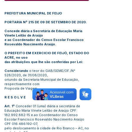
PREFEITURA MUNICIPAL DE FEIJO
PORTARIA Nº 215 DE 09 DE SETEMBRO DE 2020.
Concede diária a Secretária de Educação Maria
Vinete Leitão de Araújo
e ao Coordenador do Censo Escolar Francisco
Rosevaldo Nascimento Araújo.
O PREFEITO EM EXERCICIO DE FEIJÓ, ESTADO DO
ACRE, no uso
das atribuições que lhe são conferidas por Lei:
Considerando
o teor do GAB/SEME/OF./N°
528/2020, de 31/08/2020,
oriundo da Secretaria Municipal de Educação,
respectivamente com
Proposta de Viagem.
R E S O L V E
Art. 1º
Conceder 01 (uma) diária a secretária de
Educação Maria Vinete Leitão de Araújo CPF:
182.992.882-15
e ao Coordenador do Censo
Escolar Francisco Rosevaldo Nascimento Araújo
CPF
016.486.192-07
,
pelo deslocamento à cidade de Rio Branco – AC, no