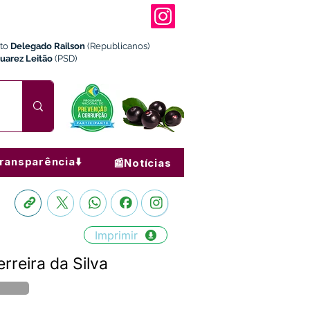
ito
Delegado Railson
(Republicanos)
Juarez Leitão
(PSD)
ransparência⬇️
📰Notícias
Imprimir
rreira da Silva