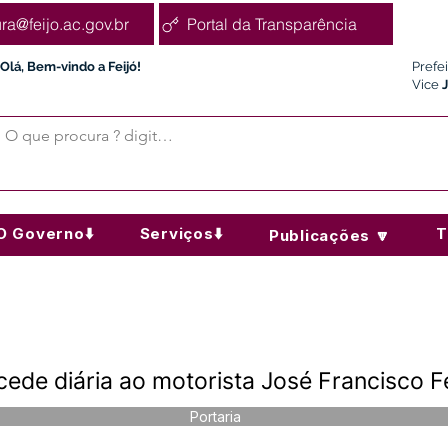
ura@feijo.ac.gov.br
Portal da Transparência
Olá, Bem-vindo a Feijó!
Prefe
Vice
O Governo⬇️
Serviços⬇️
T
Publicações 🔽
de diária ao motorista José Francisco Fe
Portaria