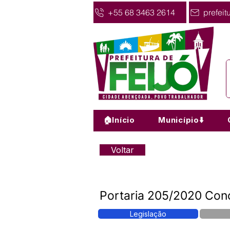
+55 68 3463 2614
prefeit
🏠Início
Município⬇️
Voltar
Portaria 205/2020 Conce
Legislação