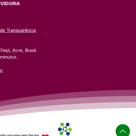
UVIDORIA
 de Transparência
eijó, Acre, Brasil
 minutos. 
br
uída com amor pela Decorp.