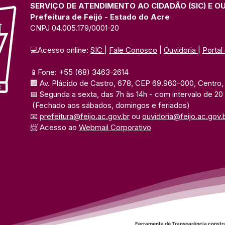
SERVIÇO DE ATENDIMENTO AO CIDADÃO (SIC) E O
Prefeitura de Feijó - Estado do Acre
CNPJ 04.005.179/0001-20
💻Acesso online: 
SIC 
| 
Fale Conosco
 | 
Ouvidoria
| 
Portal
📱Fone: +55 (68) 3463-2614 
🏢 Av. Plácido de Castro, 678, CEP 69.960-000, Centro, F
📅 Segunda a sexta, das 7h às 14h 
- com intervalo de 20
(Fechado aos sábados, domingos e feriados)
📧 
prefeitura@feijo.ac.gov.br
 ou 
ouvidoria@feijo.ac.gov.
📨 Acesso ao 
Webmail Corporativo
Ferramenta de Transparência constr