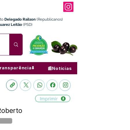
ito
Delegado Railson
(Republicanos)
Juarez Leitão
(PSD)
ransparência⬇️
📰Notícias
Imprimir
 Roberto