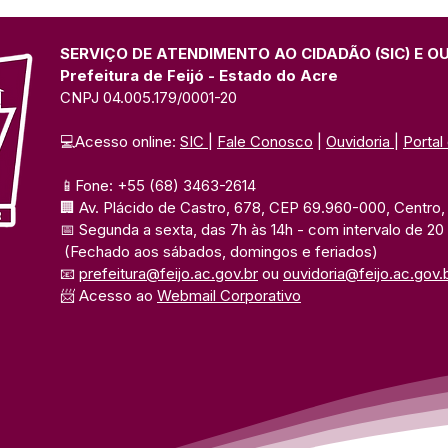
SERVIÇO DE ATENDIMENTO AO CIDADÃO (SIC) E O
Prefeitura de Feijó - Estado do Acre
CNPJ 04.005.179/0001-20
💻Acesso online: 
SIC 
| 
Fale Conosco
 | 
Ouvidoria
| 
Portal
📱Fone: +55 (68) 3463-2614 
🏢 Av. Plácido de Castro, 678, CEP 69.960-000, Centro, F
📅 Segunda a sexta, das 7h às 14h 
- com intervalo de 20
(Fechado aos sábados, domingos e feriados)
📧 
prefeitura@feijo.ac.gov.br
 ou 
ouvidoria@feijo.ac.gov.
📨 Acesso ao 
Webmail Corporativo