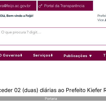
ura@feijo.ac.gov.br
Portal da Transparência
Olá, Bem-vindo a Feijó!
Prefe
Vice
O Governo⬇️
Serviços⬇️
T
Publicações 🔽
der 02 (duas) diárias ao Prefeito Kiefer
Portaria