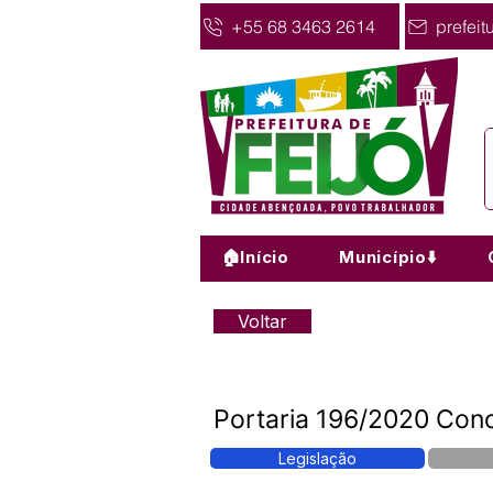
+55 68 3463 2614
prefeit
🏠Início
Município⬇️
Voltar
Portaria 196/2020 Conce
Legislação