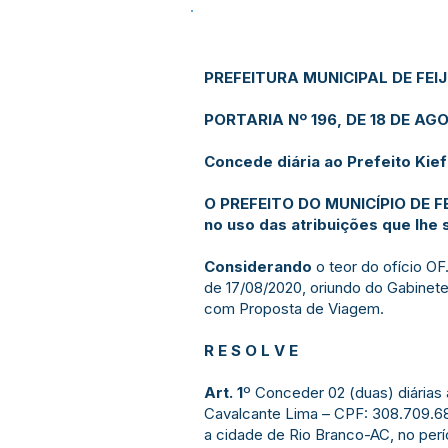
PREFEITURA MUNICIPAL DE FEI
PORTARIA Nº 196, DE 18 DE AG
Concede diária ao Prefeito Kie
O PREFEITO DO MUNICÍPIO DE F
no uso das atribuições que lhe 
Considerando
o teor do ofício O
de 17/08/2020, oriundo do Gabinete
com Proposta de Viagem.
R E S O L V E
Art. 1
º Conceder 02 (duas) diárias 
Cavalcante Lima – CPF: 308.709.6
a cidade de Rio Branco-AC, no perí