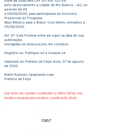
Aline da Silva Paro CPF
811.416.702-59
,
pelo deslocamento a cidade de Rio Branco – AC, no
período de 05
a 09/08/2020, para participarem do Encontro
Presencial do Programa
Mais Médico para o Brasil. Com efeito, retroativo a
05/08/2020.
Art. 2º- Esta Portaria entra em vigor na data de sua
publicação,
revogadas as disposições em contrário.
Registre-se, Publique-se e Cumpra-se.
Gabinete do Prefeito de Feijó-Acre, 07 de agosto
de 2020.
Kiefer Roberto Cavalcante Lima
Prefeito de Feijó
Este texto não substitui o publicado no Diário Oficial, mas
facilita a pesquisa para localizar a publicação oficial.
Número do Diário:
12857
Página da Publicação: