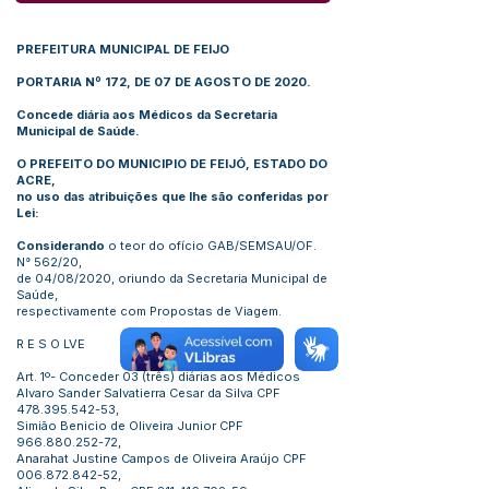
PREFEITURA MUNICIPAL DE FEIJO
PORTARIA Nº 172, DE 07 DE AGOSTO DE 2020.
Concede diária aos Médicos da Secretaria
Municipal de Saúde.
O PREFEITO DO MUNICIPIO DE FEIJÓ, ESTADO DO
ACRE,
no uso das atribuições que lhe são conferidas por
Lei:
Considerando
o teor do ofício GAB/SEMSAU/OF.
N° 562/20,
de 04/08/2020, oriundo da Secretaria Municipal de
Saúde,
respectivamente com Propostas de Viagem.
R E S O LVE
Art. 1º- Conceder 03 (três) diárias aos Médicos
Alvaro Sander Salvatierra Cesar da Silva CPF
478.395.542-53
,
Simião Benicio de Oliveira Junior CPF
966.880.252-72
,
Anarahat Justine Campos de Oliveira Araújo CPF
006.872.842-52
,