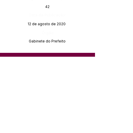
42
Data da Publicação:
12 de agosto de 2020
Órgão:
Gabinete do Prefeito
SERVIÇO DE ATENDIMENTO AO 
CIDADÃO (SIC) E OUVIDORIA
Prefeitura de Feijó - Estado do 
Acre