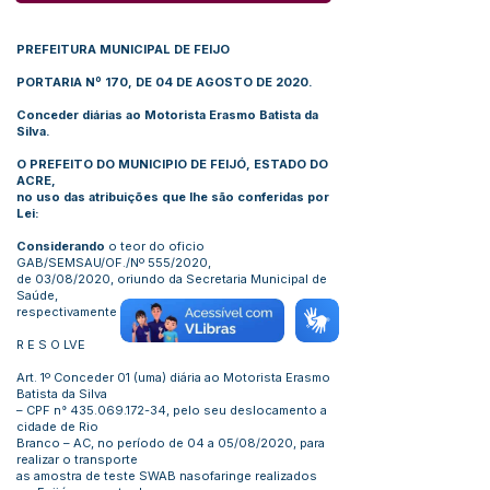
PREFEITURA MUNICIPAL DE FEIJO
PORTARIA Nº 170, DE 04 DE AGOSTO DE 2020.
Conceder diárias ao Motorista Erasmo Batista da
Silva.
O PREFEITO DO MUNICIPIO DE FEIJÓ, ESTADO DO
ACRE,
no uso das atribuições que lhe são conferidas por
Lei:
Considerando
o teor do oficio
GAB/SEMSAU/OF./Nº 555/2020,
de 03/08/2020, oriundo da Secretaria Municipal de
Saúde,
respectivamente com Propostas de Viagem.
R E S O LVE
Art. 1º Conceder 01 (uma) diária ao Motorista Erasmo
Batista da Silva
– CPF n°
435.069.172-34
, pelo seu deslocamento a
cidade de Rio
Branco – AC, no período de 04 a 05/08/2020, para
realizar o transporte
as amostra de teste SWAB nasofaringe realizados