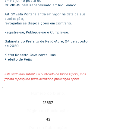
em Feijó, no posto do
COVID-19 para ser analisado em Rio Branco.
Art. 2º Esta Portaria entra em vigor na data de sua
publicação,
revogadas as disposições em contrário.
Registre-se, Publique-se e Cumpra-se.
Gabinete do Prefeito de Feijó-Acre, 04 de agosto
de 2020.
Kiefer Roberto Cavalcante Lima
Prefeito de Feijó
Este texto não substitui o publicado no Diário Oficial, mas
facilita a pesquisa para localizar a publicação oficial.
Número do Diário:
12857
Página da Publicação:
42
Data da Publicação: