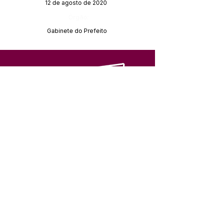
12 de agosto de 2020
Órgão:
Gabinete do Prefeito
SERVIÇO DE ATENDIMENTO AO 
CIDADÃO (SIC) E OUVIDORIA
Prefeitura de Feijó - Estado do 
Acre
CNPJ 04.005.179/0001-20
💻Acesso online: 
SIC 
| 
Fale Conosco
 | 
Ouvidoria
| 
Portal de Transparência