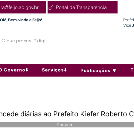
ura@feijo.ac.gov.br
Portal da Transparência
Olá, Bem-vindo a Feijó!
Prefe
Vice
O Governo⬇️
Serviços⬇️
T
Publicações 🔽
ncede diárias ao Prefeito Kiefer Roberto 
Portaria