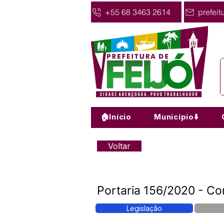
+55 68 3463 2614
prefeit
🏠Início
Município⬇️
Voltar
Portaria 156/2020 - Co
Legislação