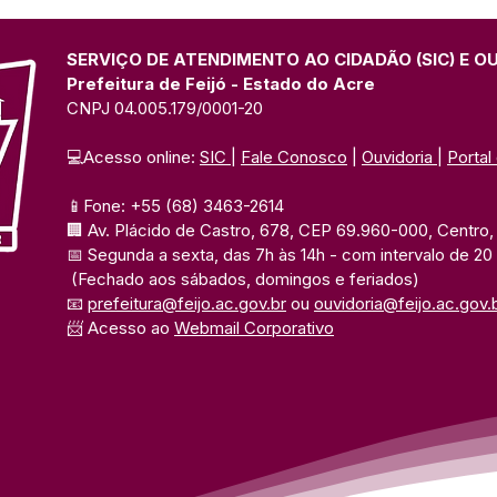
SERVIÇO DE ATENDIMENTO AO CIDADÃO (SIC) E O
Prefeitura de Feijó - Estado do Acre
CNPJ 04.005.179/0001-20
💻Acesso online: 
SIC 
| 
Fale Conosco
 | 
Ouvidoria
| 
Portal
📱Fone: +55 (68) 3463-2614 
🏢 Av. Plácido de Castro, 678, CEP 69.960-000, Centro, F
📅 Segunda a sexta, das 7h às 14h 
- com intervalo de 20
(Fechado aos sábados, domingos e feriados)
📧 
prefeitura@feijo.ac.gov.br
 ou 
ouvidoria@feijo.ac.gov.
📨 Acesso ao 
Webmail Corporativo