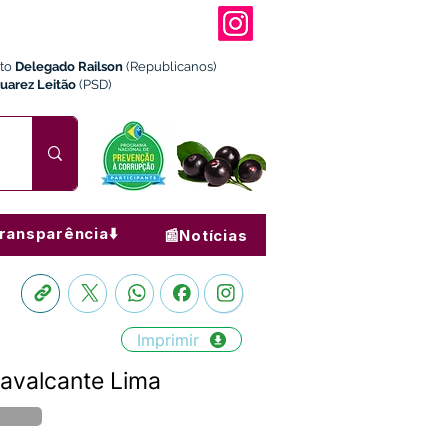
ito
Delegado Railson
(Republicanos)
Juarez Leitão
(PSD)
ransparência⬇️
📰Notícias
Imprimir
Cavalcante Lima