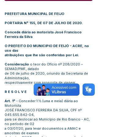
PREFEITURA MUNICIPAL DE FEIJO
PORTARIA Nº 155, DE 07 DE JULHO DE 2020.
Concede diária ao motorista José Francisco
Ferreira da Silva
O PREFEITO DO MUNICIPIO DE FEIJÓ - ACRE, no
uso das
atribuições que lhe são conferidas por Lei.
Consideração
o teor do Ofício nº 208/2020 –
SEMAD/PMF, datado
de 06 de julho de 2020, oriundo da Secretaria de
Administração,
respectivamente com proposta de viagem.
R E S O L V E
Art. 1º
- Conceder 1 ½ (uma e meia) diária ao
Motorista
JOSÉ FRANCISCO FERREIRA DA SILVA, CPF nº
045.655.842-04
,
para se deslocar ao Município de Rio Branco - AC,
no período de 02
a 03/07/20, para levar documentos a AMAC e
amostras de exames