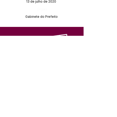
13 de julho de 2020
Órgão:
Gabinete do Prefeito
SERVIÇO DE ATENDIMENTO AO 
CIDADÃO (SIC) E OUVIDORIA
Prefeitura de Feijó - Estado do 
Acre
CNPJ 04.005.179/0001-20
💻Acesso online: 
SIC 
| 
Fale Conosco
 | 
Ouvidoria
| 
Portal de Transparência