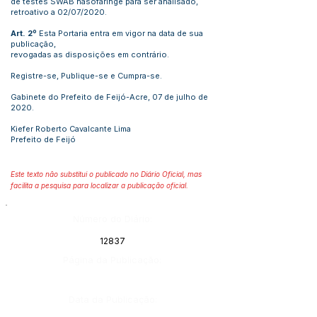
de testes SWAB nasofaringe para ser analisado,
retroativo a 02/07/2020.
Art. 2º
Esta Portaria entra em vigor na data de sua
publicação,
revogadas as disposições em contrário.
Registre-se, Publique-se e Cumpra-se.
Gabinete do Prefeito de Feijó-Acre, 07 de julho de
2020.
Kiefer Roberto Cavalcante Lima
Prefeito de Feijó
Este texto não substitui o publicado no Diário Oficial, mas
facilita a pesquisa para localizar a publicação oficial.
Número do Diário:
12837
Página da Publicação:
Data da Publicação: