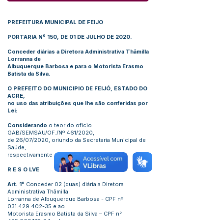
PREFEITURA MUNICIPAL DE FEIJO
PORTARIA Nº 150, DE 01 DE JULHO DE 2020.
Conceder diárias a Diretora Administrativa Thâmilla
Lorranna de
Albuquerque Barbosa e para o Motorista Erasmo
Batista da Silva.
O PREFEITO DO MUNICIPIO DE FEIJÓ, ESTADO DO
ACRE,
no uso das atribuições que lhe são conferidas por
Lei:
Considerando
o teor do oficio
GAB/SEMSAU/OF./Nº 461/2020,
de 26/07/2020, oriundo da Secretaria Municipal de
Saúde,
respectivamente com Propostas de Viagem.
R E S O LVE
Art. 1º
Conceder 02 (duas) diária a Diretora
Administrativa Thâmilla
Lorranna de Albuquerque Barbosa - CPF nº
031.429.402-35
e ao
Motorista Erasmo Batista da Silva – CPF n°