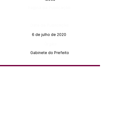
Página da Publicação:
Data da Publicação:
6 de julho de 2020
Órgão:
Gabinete do Prefeito
SERVIÇO DE ATENDIMENTO AO 
CIDADÃO (SIC) E OUVIDORIA
Prefeitura de Feijó - Estado do 