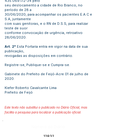
435.069.172-34
pelo
seu deslocamento a cidade de Rio Branco, no
período de 28 a
30/06/2020, para acompanhar os pacientes E.A.C e
S.A, juntamente
com suas genitoras, e o RN de D.S.S, para realizar
teste de suor
conforme convocação de urgência, retroativo
28/06/2020.
Art. 2°
Esta Portaria entra em vigor na data de sua
publicação,
revogadas as disposições em contrário.
Registre-se, Publique-se e Cumpra-se.
Gabinete do Prefeito de Feijó-Acre 01 de julho de
2020.
Kiefer Roberto Cavalcante Lima
Prefeito de Feijó
Este texto não substitui o publicado no Diário Oficial, mas
facilita a pesquisa para localizar a publicação oficial.
Número do Diário:
12832