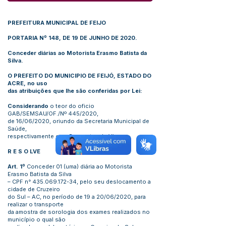
PREFEITURA MUNICIPAL DE FEIJO
PORTARIA Nº 148, DE 19 DE JUNHO DE 2020.
Conceder diárias ao Motorista Erasmo Batista da
Silva.
O PREFEITO DO MUNICIPIO DE FEIJÓ, ESTADO DO
ACRE, no uso
das atribuições que lhe são conferidas por Lei:
Considerando
o teor do oficio
GAB/SEMSAU/OF./Nº 445/2020,
de 16/06/2020, oriundo da Secretaria Municipal de
Saúde,
respectivamente com Propostas de Viagem.
R E S O LVE
Art. 1º
Conceder 01 (uma) diária ao Motorista
Erasmo Batista da Silva
– CPF n°
435.069.172-34
, pelo seu deslocamento a
cidade de Cruzeiro
do Sul – AC, no período de 19 a 20/06/2020, para
realizar o transporte
da amostra de sorologia dos exames realizados no
município o qual são