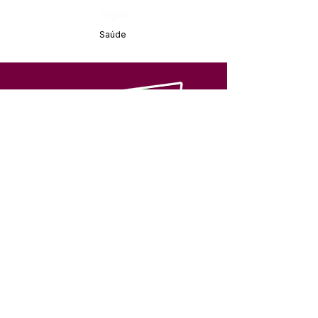
Órgão:
Saúde
SERVIÇO DE ATENDIMENTO AO 
CIDADÃO (SIC) E OUVIDORIA
Prefeitura de Feijó - Estado do 
Acre
CNPJ 04.005.179/0001-20
💻Acesso online: 
SIC 
| 
Fale Conosco
 | 
Ouvidoria
| 
Portal de Transparência