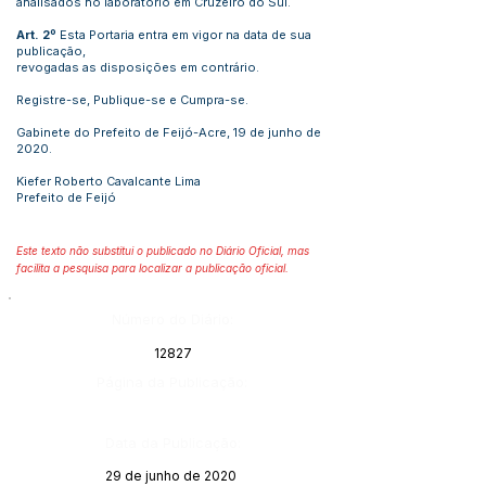
analisados no laboratório em Cruzeiro do Sul.
Art. 2º
Esta Portaria entra em vigor na data de sua
publicação,
revogadas as disposições em contrário.
Registre-se, Publique-se e Cumpra-se.
Gabinete do Prefeito de Feijó-Acre, 19 de junho de
2020.
Kiefer Roberto Cavalcante Lima
Prefeito de Feijó
Este texto não substitui o publicado no Diário Oficial, mas
facilita a pesquisa para localizar a publicação oficial.
Número do Diário:
12827
Página da Publicação:
Data da Publicação:
29 de junho de 2020