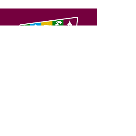
SERVIÇO DE ATENDIMENTO AO 
CIDADÃO (SIC) E OUVIDORIA
Prefeitura de Feijó - Estado do 
Acre
CNPJ 04.005.179/0001-20
💻Acesso online: 
SIC 
| 
Fale Conosco
 | 
Ouvidoria
| 
Portal de Transparência
📱Fone: +55 (68) 3463-2614 
🏢 Av. Plácido de Castro, 678, CEP 