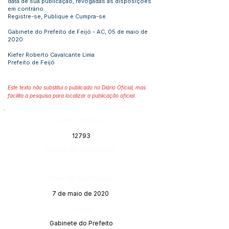
data de sua publicação, revogadas as disposições
em contrário.
Registre-se, Publique e Cumpra-se.
Gabinete do Prefeito de Feijó - AC, 05 de maio de
2020.
Kiefer Roberto Cavalcante Lima
Prefeito de Feijó
Este texto não substitui o publicado no Diário Oficial, mas
facilita a pesquisa para localizar a publicação oficial.
Número do Diário:
12793
Página da Publicação:
Data da Publicação:
7 de maio de 2020
Órgão:
Gabinete do Prefeito