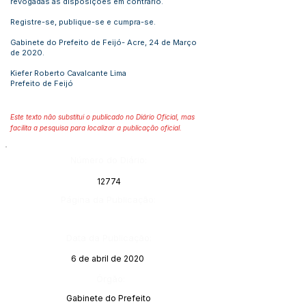
revogadas as disposições em contrário.
Registre-se, publique-se e cumpra-se.
Gabinete do Prefeito de Feijó- Acre, 24 de Março
de 2020.
Kiefer Roberto Cavalcante Lima
Prefeito de Feijó
Este texto não substitui o publicado no Diário Oficial, mas
facilita a pesquisa para localizar a publicação oficial.
Número do Diário:
12774
Página da Publicação:
Data da Publicação:
6 de abril de 2020
Órgão:
Gabinete do Prefeito