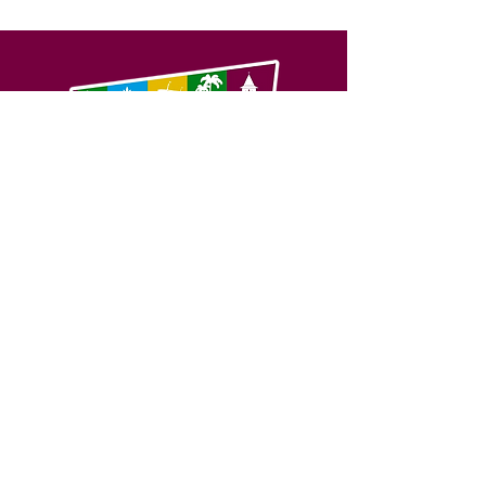
SERVIÇO DE ATENDIMENTO AO 
CIDADÃO (SIC) E OUVIDORIA
Prefeitura de Feijó - Estado do 
Acre
CNPJ 04.005.179/0001-20
💻Acesso online: 
SIC 
| 
Fale Conosco
 | 
Ouvidoria
| 
Portal de Transparência
📱Fone: +55 (68) 3463-2614 
🏢 Av. Plácido de Castro, 678, CEP 