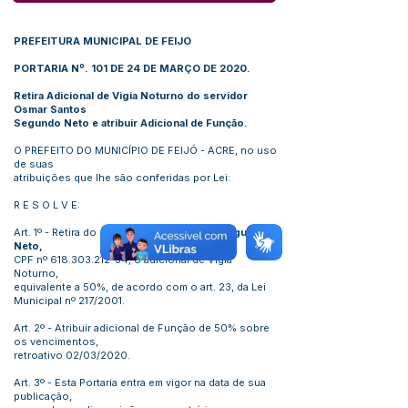
PREFEITURA MUNICIPAL DE FEIJO
PORTARIA Nº. 101 DE 24 DE MARÇO DE 2020.
Retira Adicional de Vigia Noturno do servidor
Osmar Santos
Segundo Neto e atribuir Adicional de Função.
O PREFEITO DO MUNICÍPIO DE FEIJÓ - ACRE, no uso
de suas
atribuições que lhe são conferidas por Lei:
R E S O L V E:
Art. 1º - Retira do servidor
Osmar Santos Segundo
Neto,
CPF nº
618.303.212-34
, o adicional de Vigia
Noturno,
equivalente a 50%, de acordo com o art. 23, da Lei
Municipal nº 217/2001.
Art. 2º - Atribuir adicional de Função de 50% sobre
os vencimentos,
retroativo 02/03/2020.
Art. 3º - Esta Portaria entra em vigor na data de sua
publicação,