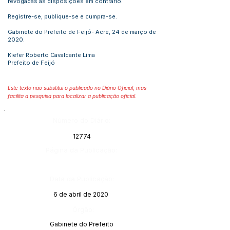
revogadas as disposições em contrário.
Registre-se, publique-se e cumpra-se.
Gabinete do Prefeito de Feijó- Acre, 24 de março de
2020.
Kiefer Roberto Cavalcante Lima
Prefeito de Feijó
Este texto não substitui o publicado no Diário Oficial, mas
facilita a pesquisa para localizar a publicação oficial.
Número do Diário:
12774
Página da Publicação:
Data da Publicação:
6 de abril de 2020
Órgão:
Gabinete do Prefeito