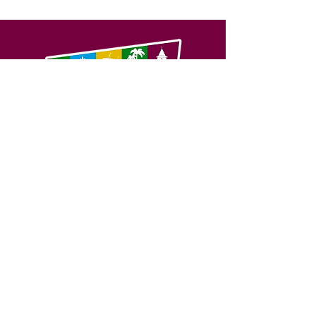
SERVIÇO DE ATENDIMENTO AO 
CIDADÃO (SIC) E OUVIDORIA
Prefeitura de Feijó - Estado do 
Acre
CNPJ 04.005.179/0001-20
💻Acesso online: 
SIC 
| 
Fale Conosco
 | 
Ouvidoria
| 
Portal de Transparência
📱Fone: +55 (68) 3463-2614 
🏢 Av. Plácido de Castro, 678, CEP 