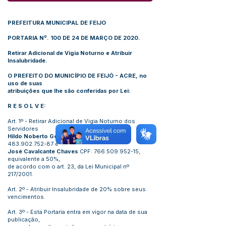
PREFEITURA MUNICIPAL DE FEIJO
PORTARIA Nº. 100 DE 24 DE MARÇO DE 2020.
Retirar Adicional de Vigia Noturno e Atribuir
Insalubridade.
O PREFEITO DO MUNICÍPIO DE FEIJÓ - ACRE, no
uso de suas
atribuições que lhe são conferidas por Lei:
R E S O L V E:
Art. 1º - Retirar Adicional de Vigia Noturno dos
Servidores
Hildo Noberto Gomes da Silva,
CPF nº
483.902.752-87
e
José Cavalcante Chaves
CPF:
766.509.952-15
,
equivalente a 50%,
de acordo com o art. 23, da Lei Municipal nº
217/2001.
Art. 2º - Atribuir Insalubridade de 20% sobre seus
vencimentos.
Art. 3º - Esta Portaria entra em vigor na data de sua
publicação,