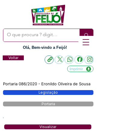
Olá, Bem-vindo a Feijó!
Voltar
Imprimir
Portaria 086/2020 - Eronildo Oliveira de Sousa
Legislação
Portaria
Visualizar