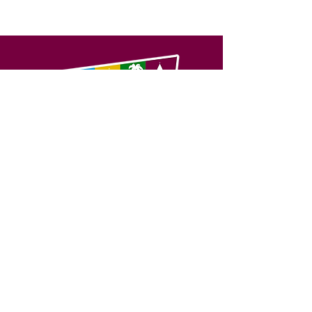
SERVIÇO DE ATENDIMENTO AO 
CIDADÃO (SIC) E OUVIDORIA
Prefeitura de Feijó - Estado do 
Acre
CNPJ 04.005.179/0001-20
💻Acesso online: 
SIC 
| 
Fale Conosco
 | 
Ouvidoria
| 
Portal de Transparência
📱Fone: +55 (68) 3463-2614 