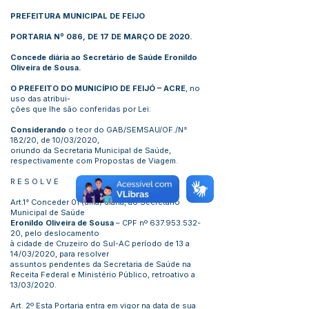
PREFEITURA MUNICIPAL DE FEIJO
PORTARIA Nº 086, DE 17 DE MARÇO DE 2020.
Concede diária ao Secretário de Saúde Eronildo
Oliveira de Sousa.
O PREFEITO DO MUNICÍPIO DE FEIJÓ – ACRE
, no
uso das atribui-
ções que lhe são conferidas por Lei:
Considerando
o teor do GAB/SEMSAU/OF./N°
182/20, de 10/03/2020,
oriundo da Secretaria Municipal de Saúde,
respectivamente com Propostas de Viagem.
R E S O L V E
Art.1° Conceder 01 (uma) diária, ao Secretário
Municipal de Saúde
Eronildo Oliveira de Sousa
– CPF nº
637.953.532-
20
, pelo deslocamento
à cidade de Cruzeiro do Sul-AC período de 13 a
14/03/2020, para resolver
assuntos pendentes da Secretaria de Saúde na
Receita Federal e Ministério Público, retroativo a
13/03/2020.
Art. 2º Esta Portaria entra em vigor na data de sua