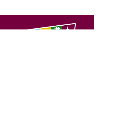
SERVIÇO DE ATENDIMENTO AO 
CIDADÃO (SIC) E OUVIDORIA
Prefeitura de Feijó - Estado do 
Acre
CNPJ 04.005.179/0001-20
💻Acesso online: 
SIC 
| 
Fale Conosco
 | 
Ouvidoria
| 
Portal de Transparência
📱Fone: +55 (68) 3463-2614 