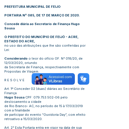
PREFEITURA MUNICIPAL DE FEIJO
PORTARIA Nº 085, DE 17 DE MARÇO DE 2020.
Concede diária ao Secretario de Finança Hugo
Sousa
O PREFEITO DO MUNICÍPIO DE FEIJÓ - ACRE,
ESTADO DO ACRE,
no uso das atribuições que lhe são conferidas por
Lei:
Considerando
o teor do ofício OF. N° 018/20, de
12/03/2020, oriundo
da Secretaria de Finança, respectivamente com
Propostas de Viagem.
R E S O L V E
Art. 1º Conceder 02 (duas) diárias ao Secretário de
Finança
Hugo Sousa
CPF:
079.753.502-06
pelo
deslocamento a cidade
de Rio Branco- AC, no período de 15 à 17/03/2019
com a finalidade
de participar do evento “Ouvidoria Day”, com efeito
retroativo a 15/03/2020.
Art. 2° Esta Portaria entra em vigor na data de sua