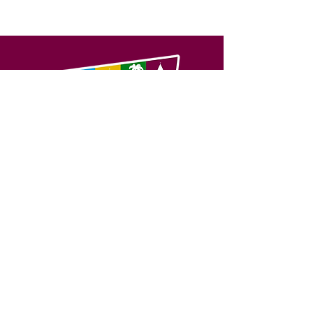
SERVIÇO DE ATENDIMENTO AO 
CIDADÃO (SIC) E OUVIDORIA
Prefeitura de Feijó - Estado do 
Acre
CNPJ 04.005.179/0001-20
💻Acesso online: 
SIC 
| 
Fale Conosco
 | 
Ouvidoria
| 
Portal de Transparência
📱Fone: +55 (68) 3463-2614 