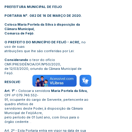
PREFEITURA MUNICIPAL DE FEIJO
PORTARIA Nº. 082 DE 16 DE MARÇO DE 2020.
Coloca Maria Portela da Silva à disposição da
Câmara Municipal,
Comarca de Feijó
.
O PREFEITO DO MUNICÍPIO DE FEIJÓ - ACRE,
no
uso de suas
atribuições que lhe são conferidas por Lei:
Considerando
o teor do ofício
CMF/PRESIDÊNCIA/OF/Nº50/2020,
de 12/03/2020, oriundo da Câmara Municipal de
Feijó.
RESOLVE:
Art. 1º -
Colocar a servidora
Maria Portela da Silva,
CPF nº
079.746.552
-
91, ocupante do cargo de Servente, pertencente ao
quadro efetivo de
servidores deste Poder, à disposição da Câmara
Municipal de FeijóAcre,
pelo período de 01 (um) ano, com ônus para o
órgão cedente. .
Art. 2º - Esta Portaria entra em vigor na data de sua