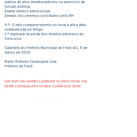
prática de atos desabonadores no exercício da
função pública;
Exame médico admissional;
Demais documentos solicitados pelo RH.
4.º- O não comparecimento no local e até a data
estabelecida no Artigo
2.º implicará na perda dos direitos advindos do
Concurso.
Gabinete do Prefeito Municipal de Feijó-AC, 11 de
março de 2020.
Kiefer Roberto Cavalcante Lima
Prefeito de Feijó
Este texto não substitui o publicado no Diário Oficial, mas
facilita a pesquisa para localizar a publicação oficial.
Número do Diário:
12761
Página da Publicação:
69
Data da Publicação: