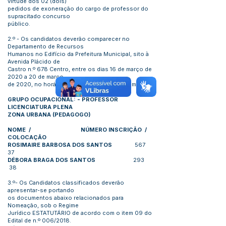
virtude dos 02 (dois)
pedidos de exoneração do cargo de professor do
supracitado concurso
público.
2.º - Os candidatos deverão comparecer no
Departamento de Recursos
Humanos no Edifício da Prefeitura Municipal, sito à
Avenida Plácido de
Castro n.º 678 Centro, entre os dias 16 de março de
2020 a 20 de março
de 2020, no horário das 07h00min às 13h00min.
GRUPO OCUPACIONAL: - PROFESSOR
LICENCIATURA PLENA
ZONA URBANA (PEDAGOGO)
NOME / NÚMERO INSCRIÇÃO /
COLOCAÇÃO
ROSIMAIRE BARBOSA DOS SANTOS
567
37
DÉBORA BRAGA DOS SANTOS
293
38
3.º- Os Candidatos classificados deverão
apresentar-se portando
os documentos abaixo relacionados para
Nomeação, sob o Regime
Jurídico ESTATUTÁRIO de acordo com o item 09 do
Edital de n.º 006/2018.