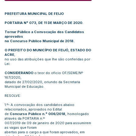
PREFEITURA MUNICIPAL DE FEIJO
PORTARIA Nº 073, DE 11 DE MARÇO DE 2020.
Tornar Público a Convocação dos Candidatos
aprovados
no Concurso Público Municipal de 2018.
O PREFEITO DO MUNICÍPIO DE FEIJÓ, ESTADO DO
ACRE
,
no uso das atribuições que lhe são conferidas por
Lei:
CONSIDERANDO
o teor do oficio OF/SEME/Nº
167/2020,
datado de 27/02/2020, oriundo da Secretaria
Municipal de Educação.
RESOLVE:
1.º- A convocação dos candidatos abaixo
relacionados, aprovados no Edital
de
Concurso Público n.º 006/2018,
homologado
através da PORTARIA n.º
007/2019 de 09 de janeiro de 2020 para assumirem
as vagas que foram
abertas para o cargo a que foram aprovados, em