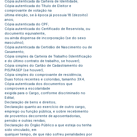
Cópia autenticada da Carteira de Identidade;
Cópia autenticada do Título de Eleitor e
comprovante de votação na
última eleição, se à época já possuia 18 (dezoito)
anos;
Cópia autenticada do CPF;
Cópia autenticada do Certificado de Reservista, ou
documento equivalente,
ou ainda dispensa de incorporação (se do sexo
masculino);
Cópia autenticada da Certidão de Nascimento ou de
Casamento;
Cópia simples da Carteira de Trabalho (Identificação
e do último contrato de trabalho, se houver);
Cópia simples do Cartão de Cadastramento do
PIS/PASEP (se houver);
Cópia simples do comprovante de residência;
Duas fotos recentes e coloridas, tamanho 3X4;
Cópia autenticada dos documentos que
comprovem a escolaridade
exigida para o Cargo, conforme discriminado no
Edital;
Declaração de bens e direitos;
Declaração quanto ao exercício de outro cargo,
emprego ou função pública, e sobre recebimento
de proventos decorrente de aposentadorias,
pensão e outras rendas;
Declaração do Órgão Público a que esteja ou tenha
sido vinculado, em
qualquer tempo, de que não sofreu penalidades por