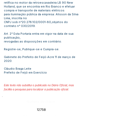
retífica no motor da retroescavadeira LB 90 New
Holland, que se encontra em Rio Branco e efetuar
compra e transporte de materiais elétricos
para iluminação pública da empresa: Alisson da Silva
Lima, inscrita no
CNPJ sob n°20.278.102/0001-80,objetos do
contrato n° 030/2019.
Art. 2° Esta Portaria entra em vigor na data de sua
publicação,
revogadas as disposições em contrário.
Registre-se, Publique-se e Cumpra-se.
Gabinete do Prefeito de Feijó-Acre 11 de março de
2020.
Cláudio Braga Leite
Prefeito de Feijó em Exercício
Este texto não substitui o publicado no Diário Oficial, mas
facilita a pesquisa para localizar a publicação oficial.
Número do Diário:
12758