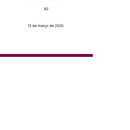
Página da Publicação:
82
Data da Publicação:
13 de março de 2020
Órgão:
SERVIÇO DE ATENDIMENTO AO 
CIDADÃO (SIC) E OUVIDORIA
Prefeitura de Feijó - Estado do 
Acre