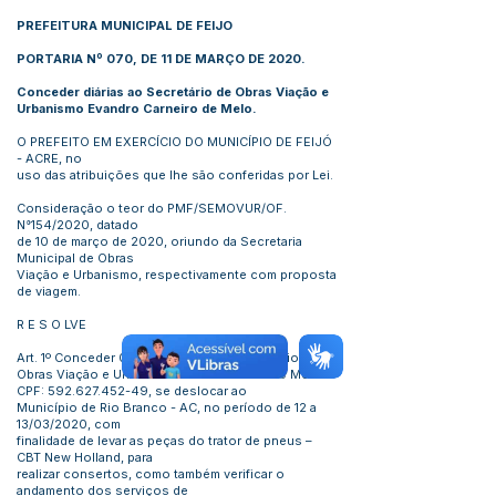
PREFEITURA MUNICIPAL DE FEIJO
PORTARIA Nº 070, DE 11 DE MARÇO DE 2020.
Conceder diárias ao Secretário de Obras Viação e
Urbanismo Evandro Carneiro de Melo.
O PREFEITO EM EXERCÍCIO DO MUNICÍPIO DE FEIJÓ
- ACRE, no
uso das atribuições que lhe são conferidas por Lei.
Consideração o teor do PMF/SEMOVUR/OF.
N°154/2020, datado
de 10 de março de 2020, oriundo da Secretaria
Municipal de Obras
Viação e Urbanismo, respectivamente com proposta
de viagem.
R E S O LVE
Art. 1º Conceder 02 (duas) diária ao Secretário de
Obras Viação e Urbanismo Evandro Carneiro Melo-
CPF:
592.627.452-49
, se deslocar ao
Município de Rio Branco - AC, no período de 12 a
13/03/2020, com
finalidade de levar as peças do trator de pneus –
CBT New Holland, para
realizar consertos, como também verificar o
andamento dos serviços de