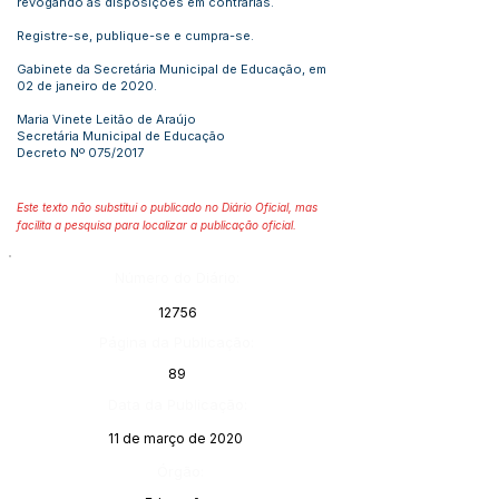
revogando as disposições em contrarias.
Registre-se, publique-se e cumpra-se.
Gabinete da Secretária Municipal de Educação, em
02 de janeiro de 2020.
Maria Vinete Leitão de Araújo
Secretária Municipal de Educação
Decreto Nº 075/2017
Este texto não substitui o publicado no Diário Oficial, mas
facilita a pesquisa para localizar a publicação oficial.
Número do Diário:
12756
Página da Publicação:
89
Data da Publicação:
11 de março de 2020
Órgão: