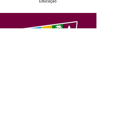
Educação
SERVIÇO DE ATENDIMENTO AO 
CIDADÃO (SIC) E OUVIDORIA
Prefeitura de Feijó - Estado do 
Acre
CNPJ 04.005.179/0001-20
💻Acesso online: 
SIC 
| 
Fale Conosco
 | 
Ouvidoria
| 
Portal de Transparência
📱Fone: +55 (68) 3463-2614 
🏢 Av. Plácido de Castro, 678, CEP 