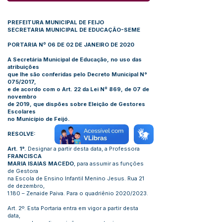
PREFEITURA MUNICIPAL DE FEIJO
SECRETARIA MUNICIPAL DE EDUCAÇÃO-SEME
PORTARIA Nº 06 DE 02 DE JANEIRO DE 2020
A Secretária Municipal de Educação, no uso das
atribuições
que lhe são conferidas pelo Decreto Municipal N°
075/2017,
e de acordo com o Art. 22 da Lei Nº 869, de 07 de
novembro
de 2019, que dispões sobre Eleição de Gestores
Escolares
no Município de Feijó.
RESOLVE:
Art. 1°.
Designar a partir desta data, a Professora
FRANCISCA
MARIA ISAIAS MACEDO
, para assumir as funções
de Gestora
na Escola de Ensino Infantil Menino Jesus. Rua 21
de dezembro,
1.180 – Zenaide Paiva. Para o quadriênio 2020/2023.
Art. 2º. Esta Portaria entra em vigor a partir desta
data,