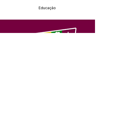
Educação
SERVIÇO DE ATENDIMENTO AO 
CIDADÃO (SIC) E OUVIDORIA
Prefeitura de Feijó - Estado do 
Acre
CNPJ 04.005.179/0001-20
💻Acesso online: 
SIC 
| 
Fale Conosco
 | 
Ouvidoria
| 
Portal de Transparência
📱Fone: +55 (68) 3463-2614 