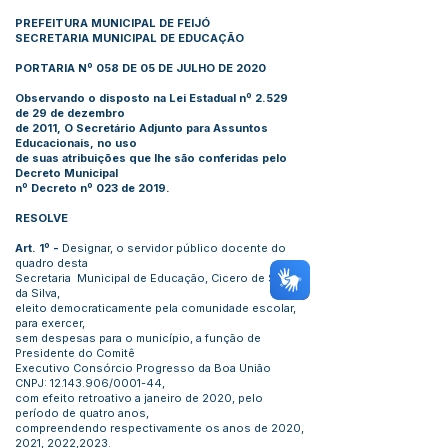
PREFEITURA MUNICIPAL DE FEIJÓ
SECRETARIA MUNICIPAL DE EDUCAÇÃO
PORTARIA Nº 058 DE 05 DE JULHO DE 2020
Observando o disposto na Lei Estadual nº 2.529
de 29 de dezembro
de 2011, O Secretário Adjunto para Assuntos
Educacionais, no uso
de suas atribuições que lhe são conferidas pelo
Decreto Municipal
nº Decreto nº 023 de 2019.
RESOLVE
Art. 1º -
Designar, o servidor público docente do
quadro desta
Secretaria Municipal de Educação, Cicero de Sousa
da Silva,
eleito democraticamente pela comunidade escolar,
para exercer,
sem despesas para o município, a função de
Presidente do Comitê
Executivo Consórcio Progresso da Boa União
CNPJ:
12.143.906
/0001-44,
com efeito retroativo a janeiro de 2020, pelo
período de quatro anos,
compreendendo respectivamente os anos de 2020,
2021, 2022,2023.