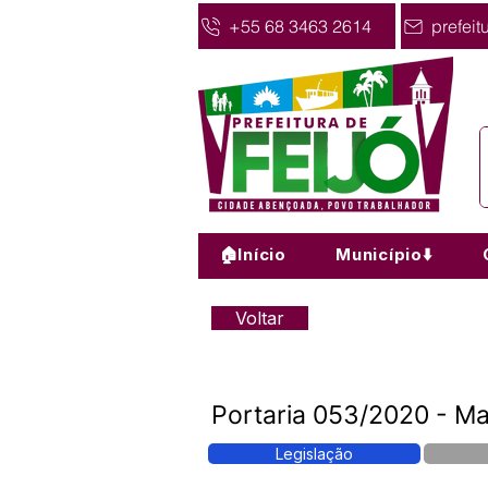
+55 68 3463 2614
prefeit
🏠Início
Município⬇️
Voltar
Portaria 053/2020 - Mar
Legislação