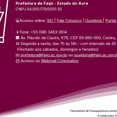
Prefeitura de Feijó - Estado do Acre
CNPJ 04.005.179/0001-20
💻Acesso online: 
SIC 
| 
Fale Conosco
 | 
Ouvidoria
| 
Portal
📱Fone: +55 (68) 3463-2614 
🏢 Av. Plácido de Castro, 678, CEP 69.960-000, Centro, F
📅 Segunda a sexta, das 7h às 14h 
- com intervalo de 20
(Fechado aos sábados, domingos e feriados)
📧 
prefeitura@feijo.ac.gov.br
 ou 
ouvidoria@feijo.ac.gov.
📨 Acesso ao 
Webmail Corporativo
Ferramenta de Transparência constr
© 2009-2024. To