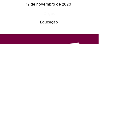
12 de novembro de 2020
Órgão:
Educação
SERVIÇO DE ATENDIMENTO AO 
CIDADÃO (SIC) E OUVIDORIA
Prefeitura de Feijó - Estado do 
Acre
CNPJ 04.005.179/0001-20
💻Acesso online: 
SIC 
| 
Fale Conosco
 | 
Ouvidoria
| 
Portal de Transparência