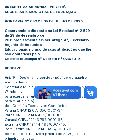
PREFEITURA MUNICIPAL DE FEIJÓ
SECRETARIA MUNICIPAL DE EDUCAÇÃO
PORTARIA Nº 052 DE 05 DE JULHO DE 2020
Observando o disposto na Lei Estadual nº 2.529
de 29 de dezembro de
2011 precisamente em seu artigo 4º, Secretário
Adjunto de Assuntos
Educacionais no uso de suas atribuições que lhe
são conferidas pelo
Decreto Municipal nº Decreto nº 023/2019.
RESOLVE
Art. 1º -
Designar, o servidor público do quadro
efetivo desta
Secretaria Municipal de Educação Gelson Oliveira
Wanderley,
para exercer a função de tesoureiro (sem despesas
para o município)
dos Comitês Executivos Consócios
Paraná CNPJ:
12.073.356
/0001-34;
Bares CNPJ:
12.144.486
/0001-10;
Canadá CNPJ:
12.143.797
/0001-65;
Extrema CNPJ:
12.144.498
/0001-45;
Bom Jardim CNPJ:
12.143.498
/0001-20
com efeito retroativo a janeiro de 2020, para o
primeiro mandato,