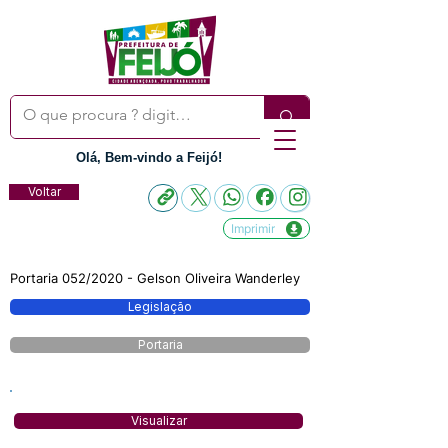
Olá, Bem-vindo a Feijó!
Voltar
Imprimir
Portaria 052/2020 - Gelson Oliveira Wanderley
Legislação
Portaria
Visualizar