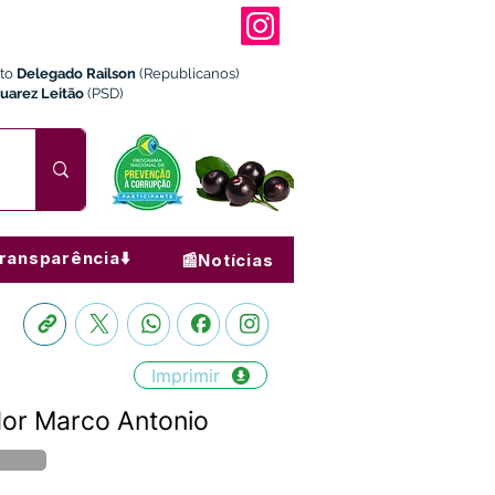
ito
Delegado Railson
(Republicanos)
Juarez Leitão
(PSD)
ransparência⬇️
📰Notícias
Imprimir
dor Marco Antonio