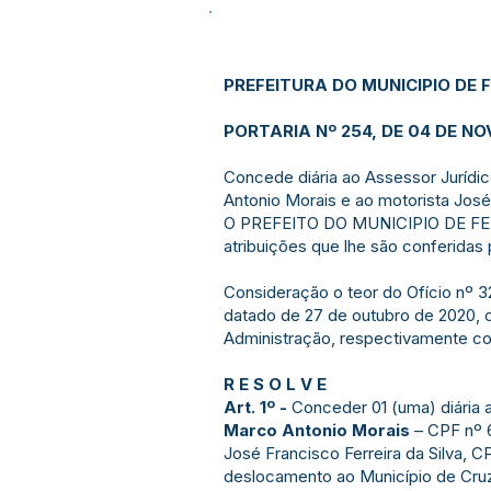
PREFEITURA DO MUNICIPIO DE F
PORTARIA Nº 254, DE 04 DE N
Concede diária ao Assessor Jurídi
Antonio Morais e ao motorista José 
O PREFEITO DO MUNICIPIO DE FEI
atribuições que lhe são conferidas 
Consideração o teor do Ofício nº
datado de 27 de outubro de 2020, o
Administração, respectivamente c
R E S O L V E
Art. 1º -
Conceder 01 (uma) diária 
Marco Antonio Morais
– CPF nº 6
José Francisco Ferreira da Silva, 
deslocamento ao Município de Cruze