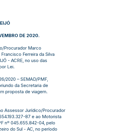
EIJÓ
OVEMBRO DE 2020.
co/Procurador Marco
Francisco Ferreira da Silva
JÓ - ACRE, no uso das
por Lei.
 326/2020 – SEMAD/PMF,
riundo da Secretaria de
om proposta de viagem.
ao Assessor Jurídico/Procurador
54.193.327-87 e ao Motorista
CPF nº 045.655.842-04, pelo
iro do Sul - AC, no período