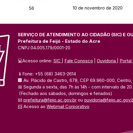
10 de novembro de 2020
56
SERVIÇO DE ATENDIMENTO AO CIDADÃO (SIC) E O
Prefeitura de Feijó - Estado do Acre
CNPJ 04.005.179/0001-20
💻Acesso online: 
SIC 
| 
Fale Conosco
 | 
Ouvidoria
| 
Portal
📱Fone: +55 (68) 3463-2614 
🏢 Av. Plácido de Castro, 678, CEP 69.960-000, Centro, F
📅 Segunda a sexta, das 7h às 14h 
- com intervalo de 20
(Fechado aos sábados, domingos e feriados)
📧 
prefeitura@feijo.ac.gov.br
 ou 
ouvidoria@feijo.ac.gov.
📨 Acesso ao 
Webmail Corporativo