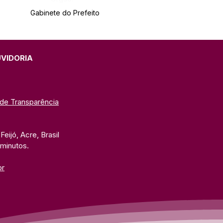
Gabinete do Prefeito
UVIDORIA
 de Transparência
eijó, Acre, Brasil
 minutos. 
br