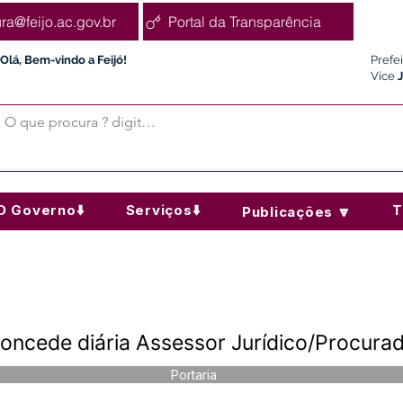
ura@feijo.ac.gov.br
Portal da Transparência
Olá, Bem-vindo a Feijó!
Prefe
Vice
O Governo⬇️
Serviços⬇️
T
Publicações 🔽
oncede diária Assessor Jurídico/Procura
Portaria