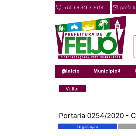
+55 68 3463 2614
prefeit
🏠Início
Município⬇️
Voltar
Portaria 0254/2020 - C
Legislação