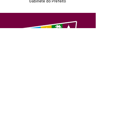
Gabinete do Prefeito
SERVIÇO DE ATENDIMENTO AO 
CIDADÃO (SIC) E OUVIDORIA
Prefeitura de Feijó - Estado do 
Acre
CNPJ 04.005.179/0001-20
💻Acesso online: 
SIC 
| 
Fale Conosco
 | 
Ouvidoria
| 
Portal de Transparência
📱Fone: +55 (68) 3463-2614 
🏢 Av. Plácido de Castro, 678, CEP 