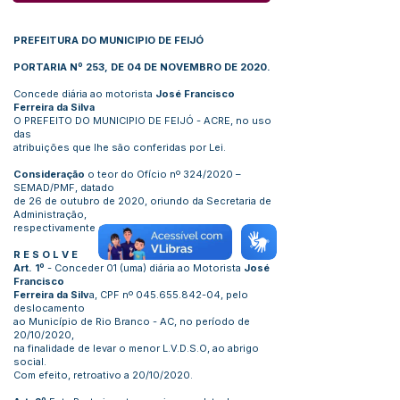
PREFEITURA DO MUNICIPIO DE FEIJÓ
PORTARIA Nº 253, DE 04 DE NOVEMBRO DE 2020.
Concede diária ao motorista
José Francisco
Ferreira da Silva
O PREFEITO DO MUNICIPIO DE FEIJÓ - ACRE, no uso
das
atribuições que lhe são conferidas por Lei.
Consideração
o teor do Ofício nº 324/2020 –
SEMAD/PMF, datado
de 26 de outubro de 2020, oriundo da Secretaria de
Administração,
respectivamente com proposta de viagem.
R E S O L V E
Art. 1º
- Conceder 01 (uma) diária ao Motorista
José
Francisco
Ferreira da Silv
a, CPF nº
045.655.842-04
, pelo
deslocamento
ao Município de Rio Branco - AC, no período de
20/10/2020,
na finalidade de levar o menor L.V.D.S.O, ao abrigo
social.
Com efeito, retroativo a 20/10/2020.