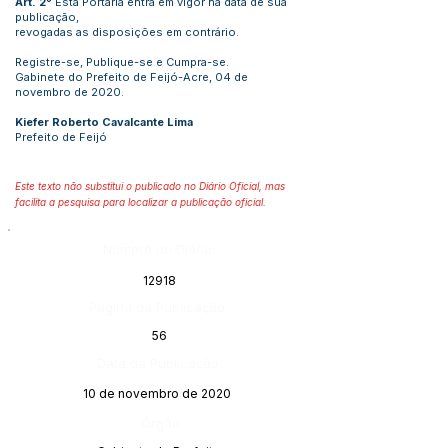
Art. 2º
Esta Portaria entra em vigor na data de sua
publicação,
revogadas as disposições em contrário.
Registre-se, Publique-se e Cumpra-se.
Gabinete do Prefeito de Feijó-Acre, 04 de
novembro de 2020.
Kiefer Roberto Cavalcante Lima
Prefeito de Feijó
Este texto não substitui o publicado no Diário Oficial, mas
facilita a pesquisa para localizar a publicação oficial.
Número do Diário:
12918
Página da Publicação:
56
Data da Publicação:
10 de novembro de 2020
Órgão: