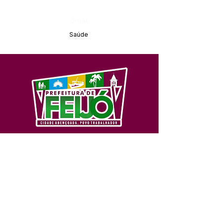
Órgão:
Saúde
SERVIÇO DE ATENDIMENTO AO 
CIDADÃO (SIC) E OUVIDORIA
Prefeitura de Feijó - Estado do 
Acre
CNPJ 04.005.179/0001-20
💻Acesso online: 
SIC 
| 
Fale Conosco
 | 
Ouvidoria
| 
Portal de Transparência