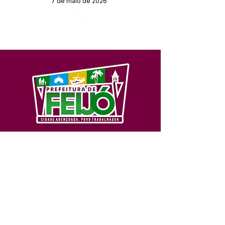
7 de maio de 2026
Órgão:
SERVIÇO DE ATENDIMENTO AO 
CIDADÃO (SIC) E OUVIDORIA
Prefeitura de Feijó - Estado do 
Acre
CNPJ 04.005.179/0001-20
💻Acesso online: 
SIC 
| 
Fale Conosco
 | 
Ouvidoria
| 
Portal de Transparência