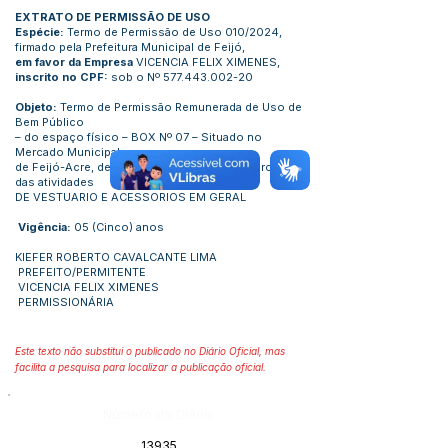
EXTRATO DE PERMISSÃO DE USO
Espécie:
Termo de Permissão de Uso 010/2024,
firmado pela Prefeitura Municipal de Feijó,
em favor da Empresa
VICENCIA FELIX XIMENES,
inscrito no CPF:
sob o Nº
577.443.002-20
Objeto:
Termo de Permissão Remunerada de Uso de
Bem Público
– do espaço físico – BOX Nº 07 – Situado no
Mercado Municipal
de Feijó-Acre, destinado á exploração comercial
das atividades
DE VESTUARIO E ACESSORIOS EM GERAL
Vigência:
05 (Cinco) anos
KIEFER ROBERTO CAVALCANTE LIMA
PREFEITO/PERMITENTE
VICENCIA FELIX XIMENES
PERMISSIONÁRIA
Este texto não substitui o publicado no Diário Oficial, mas
facilita a pesquisa para localizar a publicação oficial.
Número do Diário:
13935