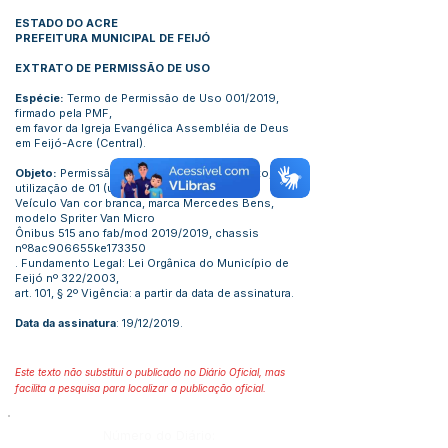
ESTADO DO ACRE
PREFEITURA MUNICIPAL DE FEIJÓ
EXTRATO DE PERMISSÃO DE USO
Espécie:
Termo de Permissão de Uso 001/2019,
firmado pela PMF,
em favor da Igreja Evangélica Assembléia de Deus
em Feijó-Acre (Central).
Objeto:
Permissão de uso, em caráter gratuito, para
utilização de 01 (um)
Veículo Van cor branca, marca Mercedes Bens,
modelo Spriter Van Micro
Ônibus 515 ano fab/mod 2019/2019, chassis
nº8ac906655ke173350
. Fundamento Legal: Lei Orgânica do Município de
Feijó nº 322/2003,
art. 101, § 2º Vigência: a partir da data de assinatura.
Data da assinatura
: 19/12/2019.
Este texto não substitui o publicado no Diário Oficial, mas
facilita a pesquisa para localizar a publicação oficial.
Número do Diário: