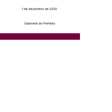
Data da Publicação:
1 de dezembro de 2020
Órgão:
Gabinete do Prefeito
SERVIÇO DE ATENDIMENTO AO 
CIDADÃO (SIC) E OUVIDORIA
Prefeitura de Feijó - Estado do 
Acre
CNPJ 04.005.179/0001-20
💻Acesso online: 
SIC 
| 
Fale Conosco
 | 