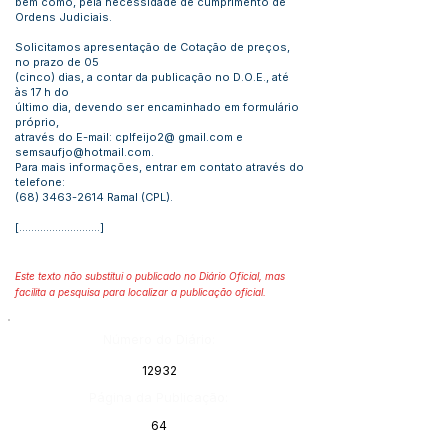
bem como, pela necessidade de cumprimento de
Ordens Judiciais.
Solicitamos apresentação de Cotação de preços,
no prazo de 05
(cinco) dias, a contar da publicação no D.O.E., até
às 17 h do
último dia, devendo ser encaminhado em formulário
próprio,
através do E-mail: cplfeijo2@ gmail.com e
semsaufjo@hotmail.com
.
Para mais informações, entrar em contato através do
telefone:
(68) 3463-2614
Ramal (CPL).
[...........................]
Este texto não substitui o publicado no Diário Oficial, mas
facilita a pesquisa para localizar a publicação oficial.
Número do Diário:
12932
Página da Publicação:
64